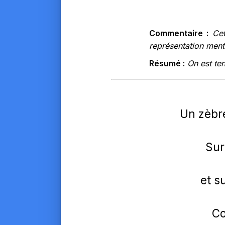
Commentaire :
Cet
représentation menta
Résumé :
On est ten
Un zèbre
Sur
et s
Co