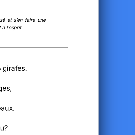
é et s’en faire une
à l’esprit.
 girafes.
ges,
eaux.
au?