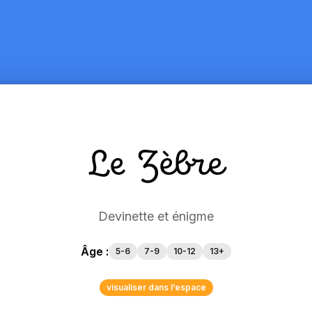
Le Zèbre
Devinette et énigme
Âge :
5-6
7-9
10-12
13+
visualiser dans l’espace