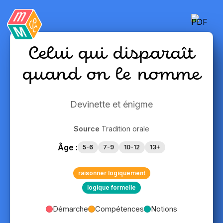
Celui qui disparaît
quand on le nomme
Devinette et énigme
Source
Tradition orale
Âge :
5-6
7-9
10-12
13+
raisonner logiquement
logique formelle
Démarche
Compétences
Notions