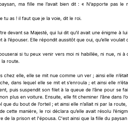
paysan, ma fille me l’avait bien dit : « N’apporte pas le 
 tu as ! il faut que je la voie, dit le roi.
e devant sa Majesté, qui lui dit qu’il avait une énigme à lui
êt à l’épouser. Elle répondit aussitôt que oui, qu’elle voulait 
’épouserai si tu peux venir vers moi ni habillée, ni nue, ni à 
 la route.
ois chez elle, elle se mit nue comme un ver ; ainsi elle n’étai
êche, dans lequel elle se mit et s’enroula ; et ainsi elle n’ét
t, puis suspendit son filet à la queue de l’âne pour se faire
 non plus en voiture. Ensuite, elle fit cheminer l’âne dans l’
l que du bout de l’orteil ; et ainsi elle n’allait ni par la route
de cette manière, le roi déclara qu’elle avait résolu l’énigm
re de la prison et l'épousa. C'est ainsi que la fille du paysan