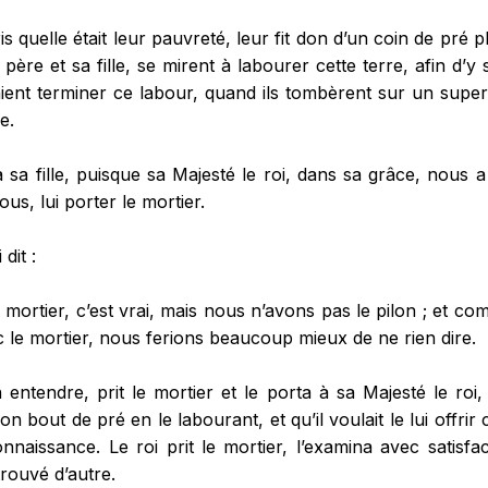
s quelle était leur pauvreté, leur fit don d’un coin de pré p
e père et sa fille, se mirent à labourer cette terre, afin d’
laient terminer ce labour, quand ils tombèrent sur un supe
e.
 sa fille, puisque sa Majesté le roi, dans sa grâce, nous 
us, lui porter le mortier.
 dit :
mortier, c’est vrai, mais nous n’avons pas le pilon ; et 
c le mortier, nous ferions beaucoup mieux de ne rien dire.
entendre, prit le mortier et le porta à sa Majesté le roi, e
on bout de pré en le labourant, et qu’il voulait le lui off
naissance. Le roi prit le mortier, l’examina avec satisf
 trouvé d’autre.