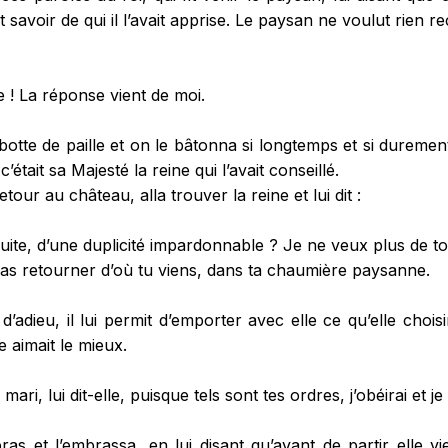
ait savoir de qui il l’avait apprise. Le paysan ne voulut rien 
! La réponse vient de moi.
tte de paille et on le bâtonna si longtemps et si durement 
’était sa Majesté la reine qui l’avait conseillé.
retour au château, alla trouver la reine et lui dit :
ite, d’une duplicité impardonnable ? Je ne veux plus de t
u vas retourner d’où tu viens, dans ta chaumière paysanne.
d’adieu, il lui permit d’emporter avec elle ce qu’elle choi
e aimait le mieux.
ri, lui dit-elle, puisque tels sont tes ordres, j’obéirai et je 
bras et l’embrassa, en lui disant qu’avant de partir elle v