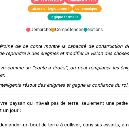
pensée créative
confiance en soi
raisonner logiquement
communiquer
logique formelle
Démarche
Compétences
Notions
éroïne de ce conte montre la capacité de construction de
de répondre à des énigmes et modifier la vision des choses
 vu comme un "conte à tiroirs", on peut remplacer les én
er.
intelligente résout des énigmes et gagne la confiance du roi.
uvre paysan qui n’avait pas de terre, seulement une petite
t un jour :
mander un bout de terre à cultiver, dans ses essarts, à no