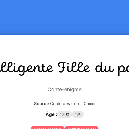
elligente Fille du 
Conte-énigme
Source
Conte des frères Grimm
Âge :
10-12
13+