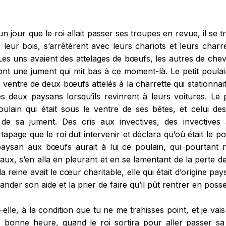
n jour que le roi allait passer ses troupes en revue, il se
leur bois, s’arrêtèrent avec leurs chariots et leurs charre
Les uns avaient des attelages de bœufs, les autres de cheva
ont une jument qui mit bas à ce moment-là. Le petit poulain
e ventre de deux bœufs attelés à la charrette qui stationnait 
es deux paysans lorsqu’ils revinrent à leurs voitures. Le
oulain qui était sous le ventre de ses bêtes, et celui de
it de sa jument. Des cris aux invectives, des invectives
 tapage que le roi dut intervenir et déclara qu’où était le poul
paysan aux bœufs aurait à lui ce poulain, qui pourtant n’é
aux, s’en alla en pleurant et en se lamentant de la perte d
a reine avait le cœur charitable, elle qui était d’origine pay
ander son aide et la prier de faire qu’il pût rentrer en poss
t-elle, à la condition que tu ne me trahisses point, et je vai
e bonne heure, quand le roi sortira pour aller passer sa