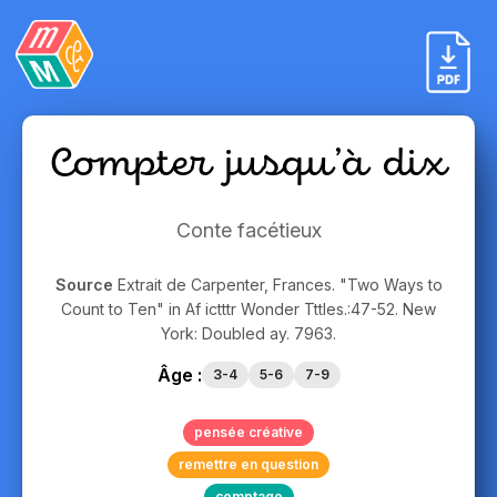
Compter jusqu’à dix
Conte facétieux
Source
Extrait de Carpenter, Frances. "Two Ways to
Count to Ten" in Af ictttr Wonder Tttles.:47-52. New
York: Doubled ay. 7963.
Âge :
3-4
5-6
7-9
pensée créative
remettre en question
comptage