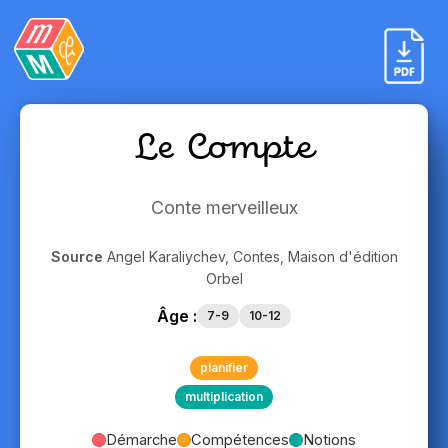
Le Compte
Conte merveilleux
Source
Angel Karaliychev, Contes, Maison d'édition
Orbel
Âge :
7-9
10-12
planifier
multiplication
Démarche
Compétences
Notions