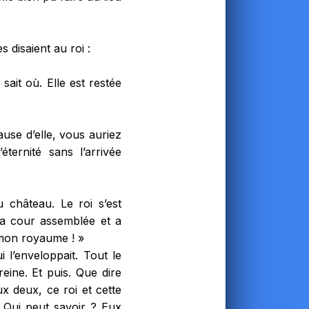
 disaient au roi :
ait où. Elle est restée
ause d’elle, vous auriez
ternité sans l’arrivée
 château. Le roi s’est
 la cour assemblée et a
de mon royaume ! »
 l’enveloppait. Tout le
eine. Et puis. Que dire
x deux, ce roi et cette
? Qui peut savoir ? Eux