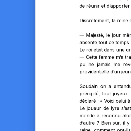
de réunir et d’apporte
Discrètement, la reine 
— Majesté, le jour mêm
absente tout ce temps :
Le roi était dans une g
— Cette femme m’a trahi
pu ne jamais me revoi
providentielle d’un jeun
Soudain on a entendu 
précipité, tout joyeux
déclaré : « Voici celui 
Le joueur de lyre s’es
monde a reconnu alors 
d’autre ? Bien sûr, il
reine, comment ont-ils