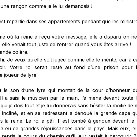
r une rançon comme je le lui demandais !
est repartie dans ses appartements pendant que les ministres
e où la reine a reçu votre message, elle a disparu on ne s
 elle venait tout juste de rentrer quand vous êtes arrivé !
rande colère.
. Je veux qu’elle soit jugée comme elle le mérite, car à c
r. Votre roi serait resté au fond d’une prison pour l’é
e joueur de lyre.
le son d’une lyre qui montait de la cour d’honneur du
. Il a saisi le musicien par la main, l’a mené devant toute
à qui je dois tout et je lui donnerais sans hésiter la moitié 
t incliné, et en se redressant a dénoué la grande cape qui
la reine. Le roi a pâli. Il est tombé à genoux devant la r
 y a eu de grandes réjouissances dans le pays. Mais eux, eu
 repris le cours du chemin qu’il leur restait à parcourir 