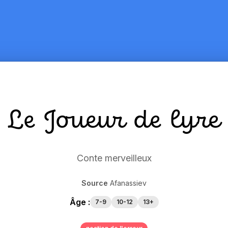
Le Joueur de lyre
Conte merveilleux
Source
Afanassiev
Âge :
7-9
10-12
13+