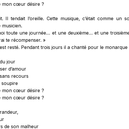
e mon cœur désire ?
 Il tendait l’oreille. Cette musique, c’était comme un sou
le musicien.
moi toute une journée… et une deuxième… et une troisième
urai te récompenser. »
 est resté. Pendant trois jours il a chanté pour le monarque
 du jour
iser d’amour
u sans recours
 soupire
e mon cœur désire ?
e mon cœur désire ?
grandeur,
ur
rs de son malheur