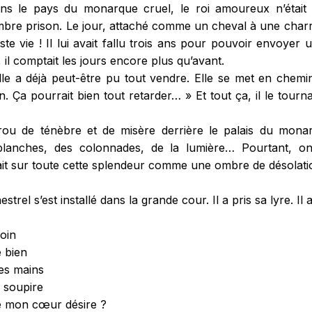
s le pays du monarque cruel, le roi amoureux n’était p
bre prison. Le jour, attaché comme un cheval à une charr
riste vie ! Il lui avait fallu trois ans pour pouvoir envoye
s, il comptait les jours encore plus qu’avant.
 elle a déjà peut-être pu tout vendre. Elle se met en chem
n. Ça pourrait bien tout retarder… » Et tout ça, il le tournai
trou de ténèbre et de misère derrière le palais du monar
blanches, des colonnades, de la lumière… Pourtant, on 
it sur toute cette splendeur comme une ombre de désolati
strel s’est installé dans la grande cour. Il a pris sa lyre. 
loin
 bien
mes mains
 soupire
e mon cœur désire ?