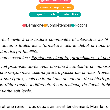
gestion de l'erreur
raisonner logiquement
logique formelle
probabilités
Démarche
Compétences
Notions
récit invite à une lecture commentée et interactive au fil 
 accès à toutes les informations dès le début et nous p
tion des probabilités.
maths associée :
Expérience aléatoire, probabilités… et une 
t fait prisonnier après avoir cherché à combattre un monarq
une rançon mais celle-ci préfère passer par la ruse. Travest
érer son époux, mais ne le met pas au courant du subterfuge
ne d'être restée indifférente à son malheur, de l'avoir trah
vérité soit levée.
oi et une reine. Tous deux s’aimaient tendrement. Mais le roi 