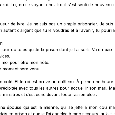
roi. Lui, en se voyant chez lui, il s’est senti de nouveau roi,
eur de lyre. Je ne suis pas un simple prisonnier. Je suis 
autant d’argent que tu le voudras et à l’avenir, tu pourr
ri
jour où tu as quitté la prison dont je t’ai sorti. Va en paix.
vices.
 moi pour être mon hôte.
le moment sera venu.
 côté. Et le roi est arrivé au château. À peine une heure a
 précipitée avec tous les autres pour accueillir son mari. Mais
s ministres et s’est écrié devant toute l’assemblée :
e épouse qui est la mienne, qui se jette à mon cou mai
étais en prison et que je l’ai appelée à mon secours, qu’a-t-e