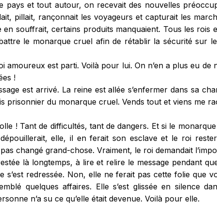
e pays et tout autour, on recevait des nouvelles préoccup
it, pillait, rançonnait les voyageurs et capturait les marc
n souffrait, certains produits manquaient. Tous les rois et
battre le monarque cruel afin de rétablir la sécurité sur
i amoureux est parti. Voilà pour lui. On n’en a plus eu de 
ées !
sage est arrivé. La reine est allée s’enfermer dans sa cham
uis prisonnier du monarque cruel. Vends tout et viens me ra
olle ! Tant de difficultés, tant de dangers. Et si le monarque
 dépouillerait, elle, il en ferait son esclave et le roi reste
 pas changé grand-chose. Vraiment, le roi demandait l’impo
restée là longtemps, à lire et relire le message pendant que
e s’est redressée. Non, elle ne ferait pas cette folie que vou
ssemblé quelques affaires. Elle s’est glissée en silence da
rsonne n’a su ce qu’elle était devenue. Voilà pour elle.